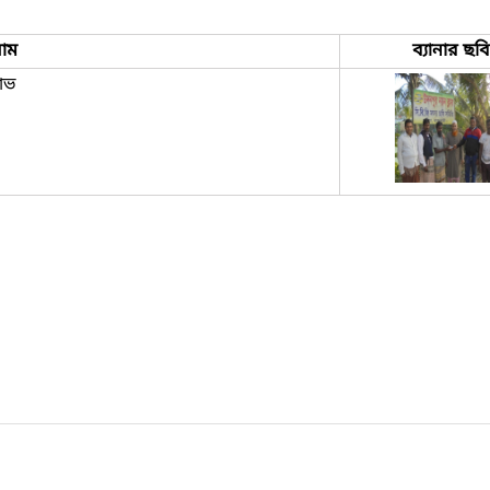
াম
ব্যানার ছবি
লাভ