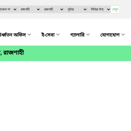
দেখুন
র্ধ্বতন অফিস
ই-সেবা
গ্যালারি
যোগাযোগ
া, রাজশাহী