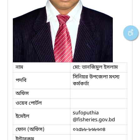
নাম
মো: তানজিমুল ইসলাম
সিনিয়র উপজেলা মৎস্য
পদবি
কর্মকর্তা
অফিস
ওয়েব পোর্টল
sufoputhia
ইমেইল
@fisheries.gov.bd
ফোন (অফিস)
০২৫৮৮-৮৬৮৬০৪
ইন্টারকম