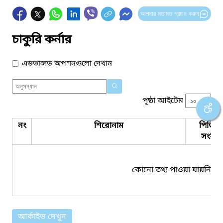
আপনার মতামত প্রদান করুন
চাকুরি কর্নার
এডভান্সড অপশনগুলো দেখান
পৃষ্ঠা আইটেম
নং
শিরোনাম
পিডিএ
সংযুক্ত
কোনো তথ্য পাওয়া যায়নি।
আর্কাইভ দেখুন